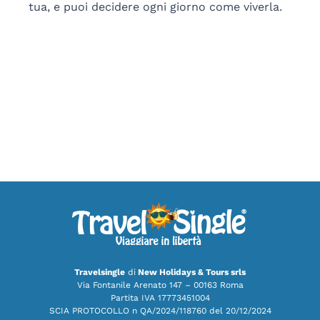
tua, e puoi decidere ogni giorno come viverla.
Travelsingle
di
New Holidays & Tours srls
Via Fontanile Arenato 147 – 00163 Roma
Partita IVA 17773451004
SCIA PROTOCOLLO n QA/2024/118760 del 20/12/2024