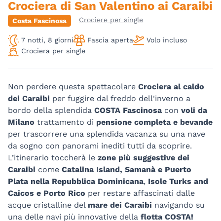
Crociera di San Valentino ai Caraibi
Crociere per single
Costa Fascinosa
7 notti, 8 giorni
Fascia aperta
Volo incluso
Crociera per single
Non perdere questa spettacolare
Crociera al caldo
dei Caraibi
per fuggire dal freddo dell'inverno a
bordo della splendida
COSTA Fascinosa
con
voli da
Milano
trattamento di
pensione completa e bevande
per trascorrere una splendida vacanza su una nave
da sogno con panorami inediti tutti da scoprire.
L’itinerario toccherà le
zone più suggestive dei
Caraibi
come
Catalina
I
sland, Samanà e Puerto
Plata nella Repubblica Dominicana
,
Isole Turks and
Caicos e Porto Rico
per restare affascinati dalle
acque cristalline del
mare dei Caraibi
navigando su
una delle navi più innovative della
flotta COSTA!