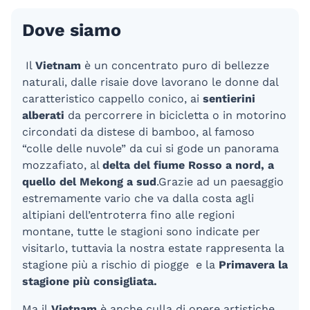
Dove siamo
Il
Vietnam
è un concentrato puro di bellezze
naturali, dalle risaie dove lavorano le donne dal
caratteristico cappello conico, ai
sentierini
alberati
da percorrere in bicicletta o in motorino
circondati da distese di bamboo, al famoso
“colle delle nuvole” da cui si gode un panorama
mozzafiato, al
delta del
fiume Rosso a nord, a
quello del Mekong a sud
.
Grazie ad un paesaggio
estremamente vario che va dalla costa agli
altipiani dell’entroterra fino alle regioni
montane, tutte le stagioni sono indicate per
visitarlo, tuttavia la nostra estate rappresenta la
stagione più a rischio di piogge e la
Primavera la
stagione più consigliata.
Ma il
Vietnam
è anche culla di opere artistiche