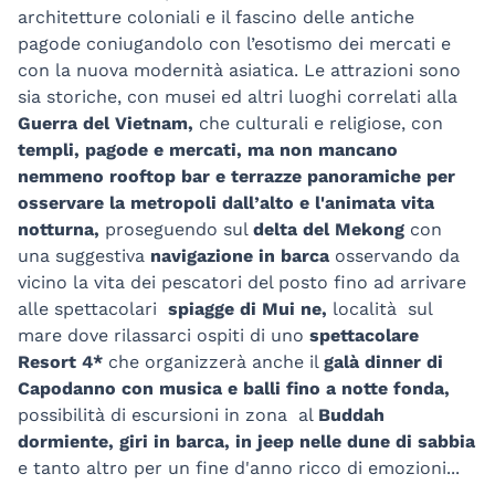
architetture coloniali e il fascino delle antiche
pagode coniugandolo con l’esotismo dei mercati e
con la nuova modernità asiatica. Le attrazioni sono
sia storiche, con musei ed altri luoghi correlati alla
Guerra del Vietnam,
che culturali e religiose, con
templi, pagode e mercati, ma non mancano
nemmeno rooftop bar e terrazze panoramiche per
osservare la metropoli dall’alto e l'animata vita
notturna,
proseguendo sul
delta del Mekong
con
una suggestiva
navigazione in barca
osservando da
vicino la vita dei pescatori del posto fino ad arrivare
alle spettacolari
spiagge di Mui ne,
località sul
mare dove rilassarci ospiti di uno
spettacolare
Resort 4*
che organizzerà anche il
galà dinner di
Capodanno con musica e balli fino a notte fonda,
possibilità di escursioni in zona al
Buddah
dormiente, giri in barca, in jeep nelle dune di sabbia
e tanto altro per un fine d'anno ricco di emozioni...