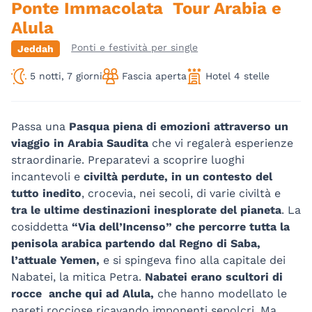
Ponte Immacolata Tour Arabia e
Alula
Ponti e festività per single
Jeddah
5 notti, 7 giorni
Fascia aperta
Hotel 4 stelle
Passa una
Pasqua piena di emozioni attraverso un
viaggio in Arabia Saudita
che vi regalerà esperienze
straordinarie. Preparatevi a scoprire luoghi
incantevoli e
civiltà perdute, in un contesto del
tutto inedito
, crocevia, nei secoli, di varie civiltà e
tra le ultime destinazioni inesplorate del pianeta
. La
cosiddetta
“Via dell’Incenso” che percorre tutta la
penisola arabica partendo dal Regno di Saba,
l’attuale Yemen,
e si spingeva fino alla capitale dei
Nabatei, la mitica Petra.
Nabatei erano scultori di
rocce anche qui ad Alula,
che hanno modellato le
pareti rocciose ricavando imponenti sepolcri. Ma