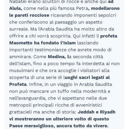
Nabatei erano scultori di rocce e anche qui
ad
Alula,
come nella più famosa Petra
, modellarono
le pareti rocciose
ricavando imponenti sepolcri
che conferiscono al paesaggio un aspetto
surreale. Ma l’Arabia Saudita ha molto altro da
offrire a chi vorrà scoprirla. Qui infatti il
profeta
Maometto ha fondato l’Islam
lasciando
importanti testimonianze che avrete modo di
ammirare. Come
Medina, l
a seconda città
dell’Islam, fino a poco tempo fa interdetta ai non
musulmani e che ora accoglie i visitatori alla
scoperta di una serie di l
uoghi sacri legati al
Profeta
. Infine, in un viaggio in Arabia Saudita
non può mancare un tuffo nella modernità e
nell’avanguardia, che vi aspettano nelle due
metropoli principali ricche di avveniristici
grattacieli ma anche di storia:
Jeddah e Riyadh
vi mostreranno un ulteriore volto di questo
Paese meraviglioso, ancora tutto da vivere.