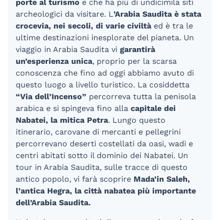
porte al turismo
e che ha più di undicimila siti
archeologici da visitare. L
’Arabia Saudita è stata
crocevia, nei secoli, di varie civiltà
ed è tra le
ultime destinazioni inesplorate del pianeta.
Un
viaggio in Arabia Saudita vi
garantirà
un’esperienza unica
, proprio per la scarsa
conoscenza che fino ad oggi abbiamo avuto di
questo luogo a livello turistico. La cosiddetta
“Via dell’Incenso”
percorreva tutta la penisola
arabica e si spingeva fino alla
capitale dei
Nabatei, la mitica Petra
. Lungo questo
itinerario, carovane di mercanti e pellegrini
percorrevano deserti costellati da oasi, wadi e
centri abitati sotto il dominio dei Nabatei. Un
tour in Arabia Saudita, sulle tracce di questo
antico popolo, vi farà scoprire
Mada’in Saleh,
l’antica Hegra, la città nabatea più importante
dell’Arabia Saudita.