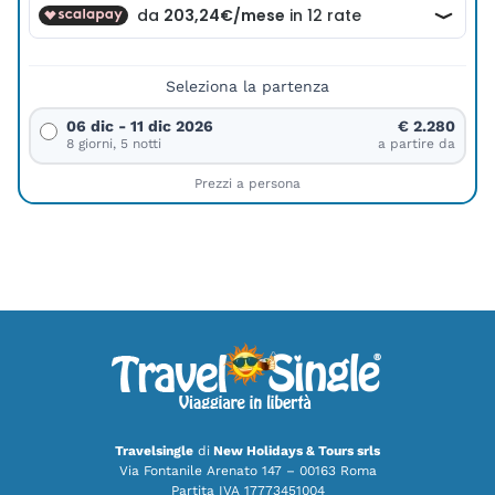
Seleziona la partenza
06 dic - 11 dic 2026
€ 2.280
8 giorni, 5 notti
a partire da
Prezzi a persona
Travelsingle
di
New Holidays & Tours srls
Via Fontanile Arenato 147 – 00163 Roma
Partita IVA 17773451004