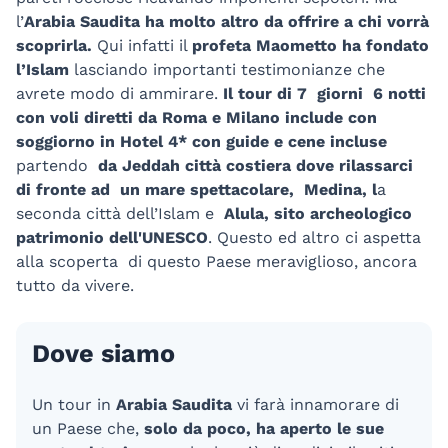
l’
Arabia Saudita ha molto altro da offrire a chi vorrà
scoprirla.
Qui infatti il
profeta Maometto ha fondato
l’Islam
lasciando importanti testimonianze che
avrete modo di ammirare.
Il tour di 7 giorni 6 notti
con voli diretti da Roma e Milano include con
soggiorno in Hotel 4* con guide e cene incluse
partendo
da Jeddah città costiera dove rilassarci
di fronte ad un mare spettacolare,
Medina, l
a
seconda città dell’Islam e
Alula, sito archeologico
patrimonio dell'UNESCO
. Questo ed altro ci aspetta
alla scoperta di questo Paese meraviglioso, ancora
tutto da vivere.
Dove siamo
Un tour in
Arabia Saudita
vi farà innamorare di
un Paese che,
solo da poco, ha aperto le sue