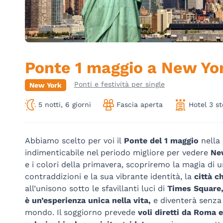
Ponte 1 maggio a New Yo
Ponti e festività per single
New York
5 notti, 6 giorni
Fascia aperta
Hotel 3 st
Abbiamo scelto per voi il
Ponte del 1 maggio
nella
indimenticabile nel periodo migliore per vedere
Ne
e i colori della primavera, scopriremo la magia di 
contraddizioni e la sua vibrante identità, la
città c
all’unisono sotto le sfavillanti luci di
Times Square
è un’esperienza unica nella vita,
e diventerà senza 
mondo. Il soggiorno prevede
voli diretti da Roma e