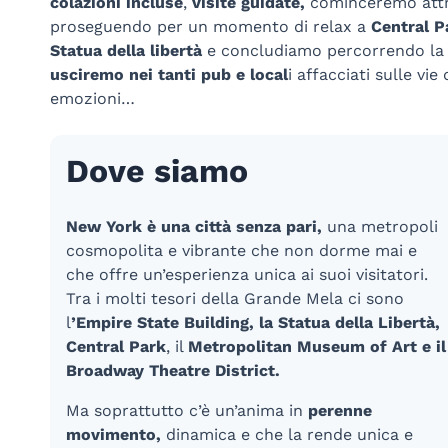
colazioni incluse
,
visite guidate,
cominceremo attr
proseguendo per un momento di relax a
Central P
Statua della libertà
e concludiamo percorrendo la p
usciremo nei tanti pub e local
i affacciati sulle v
emozioni…
Dove siamo
New York è una città senza pari,
una metropoli
cosmopolita e vibrante che non dorme mai e
che offre un’esperienza unica ai suoi visitatori.
Tra i molti tesori della Grande Mela ci sono
l
’E
mpire State Building, la Statua della Libertà,
Central Park
, il
Metropolitan Museum of Art e il
Broadway Theatre District.
Ma soprattutto c’è un’anima in
perenne
movimento,
dinamica e che la rende unica e