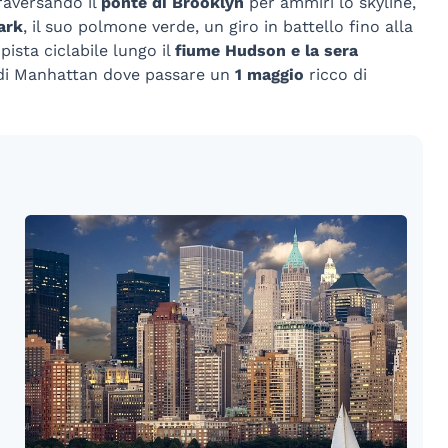
aversando il
ponte di Brooklyn
per ammiri lo skyline,
ark
, il suo polmone verde, un giro in battello fino alla
ista ciclabile lungo il
fiume Hudson e la sera
ie di Manhattan dove passare un
1 maggio
ricco di