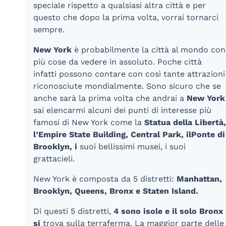
speciale rispetto a qualsiasi altra città e per
questo che dopo la prima volta, vorrai tornarci
sempre.
New York
è probabilmente la città al mondo con
più cose da vedere in assoluto. Poche città
infatti possono contare con così tante attrazioni
riconosciute mondialmente. Sono sicuro che se
anche sarà la prima volta che andrai a
New York
sai elencarmi alcuni dei punti di interesse più
famosi di New York come la
Statua della Libertà,
l’Empire State Building, Central Park, il
Ponte di
Brooklyn, i
suoi bellissimi musei, i suoi
grattacieli.
New York è composta da 5 distretti:
Manhattan,
Brooklyn, Queens, Bronx e Staten Island.
Di questi 5 distretti,
4 sono isole e il solo Bronx
si
trova sulla terraferma. La maggior parte delle