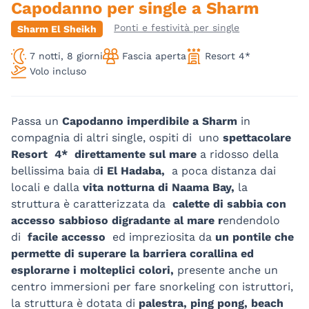
Capodanno per single a Sharm
Ponti e festività per single
Sharm El Sheikh
7 notti, 8 giorni
Fascia aperta
Resort 4*
Volo incluso
Passa un
Capodanno imperdibile a Sharm
in
compagnia di altri single, ospiti di uno
spettacolare
Resort 4* direttamente sul mare
a ridosso della
bellissima baia d
i El Hadaba,
a poca distanza dai
locali e dalla
vita notturna di Naama Bay,
la
struttura è caratterizzata da
calette di sabbia con
accesso sabbioso digradante al mare r
endendolo
di
facile accesso
ed impreziosita da
un pontile che
permette di superare la barriera corallina ed
esplorarne i molteplici colori,
presente anche un
centro immersioni per fare snorkeling con istruttori,
la struttura è dotata di
palestra, ping pong, beach