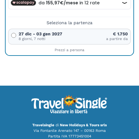
Seleziona la partenza
27 dic - 03 gen 2027
€ 1.750
8 giorni, 7 notti
a partire da
Prezzi a persona
Travelsingle
di
New Holidays & Tours srls
Via Fontanile Arenato 147 – 00163 Roma
Partita IVA 17773451004