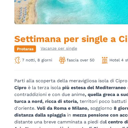
Settimana per single a C
Vacanze per single
Protaras
7 notti, 8 giorni
fascia over 50
Hotel 4 s
Parti alla scoperta della meravigliosa isola di Cip
Cipro
è la terza isola
più estesa del Mediterraneo
contraddizioni e con due anime
, quella greca a su
turca a nord, ricca di storia,
territori poco battuti
d'oriente.
Voli da Roma e Milano,
soggiorno
8 gior
distanza dalla spiaggia
in
mezza pensione con acces
distante una breve camminata a piedi da
l centro d