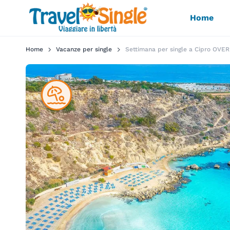
Home
Home
Vacanze per single
Settimana per single a Cipro OVER