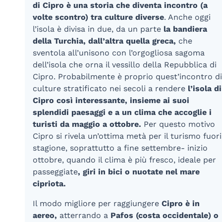
di Cipro è una storia che diventa incontro (a
volte scontro) tra culture diverse
. Anche oggi
l’isola è divisa in due, da un parte
la bandiera
della Turchia, dall’altra quella greca,
che
sventola all’unisono con l’orgogliosa sagoma
dell’isola che orna il vessillo della Repubblica di
Cipro.
Probabilmente è proprio quest’incontro di
culture stratificato nei secoli a rendere
l’isola di
Cipro così interessante, insieme ai suoi
splendidi paesaggi e a un clima che accoglie i
turisti da maggio a ottobre.
Per questo motivo
Cipro si rivela un’ottima metà per il turismo fuori
stagione, soprattutto a fine settembre- inizio
ottobre, quando il clima è più fresco, ideale per
passeggiate
, giri in bici o nuotate nel mare
cipriota.
Il modo migliore per raggiungere
Cipro è in
aereo,
atterrando a
Pafos (costa occidentale) o