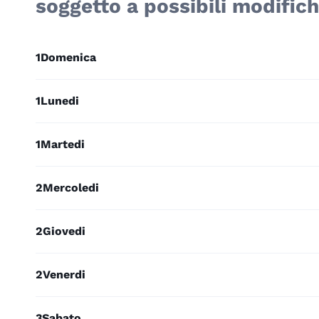
soggetto a possibili modifich
1
Domenica
1
Lunedi
1
Martedi
2
Mercoledi
2
Giovedi
2
Venerdi
3
Sabato