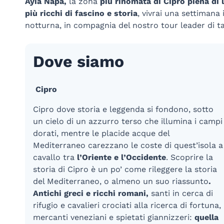
Ayia Napa,
la zona
più rinomata di Cipro piena di l
più ricchi di fascino e storia
, vivrai una settimana 
notturna, in compagnia del nostro tour leader di ta
Dove siamo
Cipro
Cipro dove storia e leggenda si fondono, sotto
un cielo di un azzurro terso che illumina i campi
dorati, mentre le placide acque del
Mediterraneo carezzano le coste di quest’isola a
cavallo tra
l’Oriente e l’Occidente
. Scoprire la
storia di Cipro è un po’ come rileggere la storia
del Mediterraneo, o almeno un suo riassunto
.
Antichi greci e
ricchi romani,
santi in cerca di
rifugio e cavalieri crociati alla ricerca di fortuna,
mercanti veneziani e spietati giannizzeri:
quella