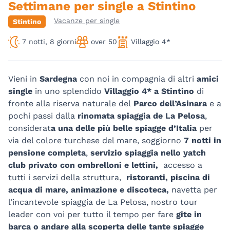
Settimane per single a Stintino
Vacanze per single
Stintino
7 notti, 8 giorni
over 50
Villaggio 4*
Vieni in
Sardegna
con noi in compagnia di altri
amici
single
in uno splendido
Villaggio 4* a Stintino
di
fronte alla riserva naturale del
Parco dell’Asinara
e a
pochi passi dalla
rinomata spiaggia de La Pelosa
,
considerat
a una delle più belle spiagge d’Italia
per
via del colore turchese del mare, soggiorno
7 notti in
pensione completa
,
servizio spiaggia nello yatch
club privato con ombrelloni e lettini,
accesso a
tutti i servizi della struttura,
ristoranti, piscina di
acqua di mare, animazione e discoteca,
navetta per
l’incantevole spiaggia de La Pelosa, nostro tour
leader con voi per tutto il tempo per fare
gite in
barca o andare alla scoperta delle tante spiagge