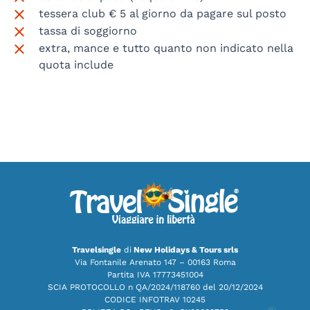
tessera club € 5 al giorno da pagare sul posto
tassa di soggiorno
extra, mance e tutto quanto non indicato nella
quota include
Travelsingle
di
New Holidays & Tours srls
Via Fontanile Arenato 147 – 00163 Roma
Partita IVA 17773451004
SCIA PROTOCOLLO n QA/2024/118760 del 20/12/2024
CODICE INFOTRAV 10245