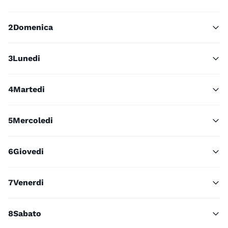
2
Domenica
3
Lunedi
4
Martedi
5
Mercoledi
6
Giovedi
7
Venerdi
8
Sabato