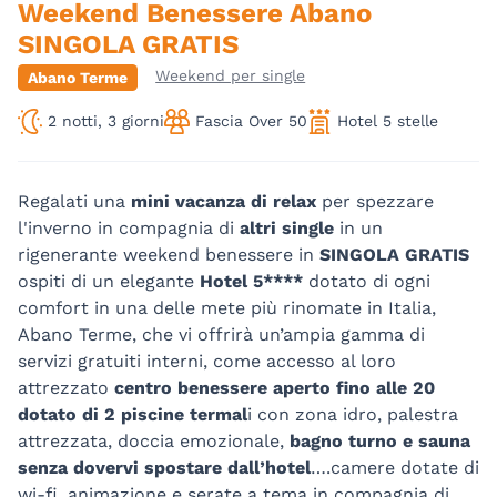
Weekend Benessere Abano
SINGOLA GRATIS
Weekend per single
Abano Terme
2 notti, 3 giorni
Fascia Over 50
Hotel 5 stelle
Regalati una
mini vacanza di relax
per spezzare
l'inverno in compagnia di
altri single
in un
rigenerante weekend benessere in
SINGOLA GRATIS
ospiti di un elegante
Hotel 5****
dotato di ogni
comfort in una delle mete più rinomate in Italia,
Abano Terme, che vi offrirà un’ampia gamma di
servizi gratuiti interni, come accesso al loro
attrezzato
centro benessere aperto fino alle 20
dotato di 2 piscine termal
i con zona idro, palestra
attrezzata, doccia emozionale,
bagno turno e sauna
senza dovervi spostare dall’hotel
….camere dotate di
wi-fi, animazione e serate a tema in compagnia di